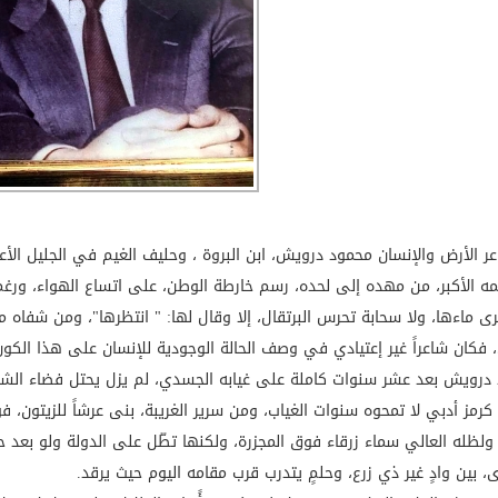
ر الأرض والإنسان محمود درويش، ابن البروة ، وحليف الغيم في الجليل الأعلى
مه الأكبر، من مهده إلى لحده، رسم خارطة الوطن، على اتساع الهواء، ورغم أ
رى ماءها، ولا سحابة تحرس البرتقال، إلا وقال لها: " انتظرها"، ومن شفاه م
، فكان شاعراً غير إعتيادي في وصف الحالة الوجودية للإنسان على هذا الكون
درويش بعد عشر سنوات كاملة على غيابه الجسدي، لم يزل يحتل فضاء الشعر، وا
كرمز أدبي لا تمحوه سنوات الغياب، ومن سرير الغريبة، بنى عرشاً للزيتون، فو
 ولظله العالي سماء زرقاء فوق المجزرة، ولكنها تطّل على الدولة ولو بعد حي
، بين وادٍ غير ذي زرع، وحلمٍ يتدرب قرب مقامه اليوم حيث يرقد.