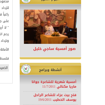
محمود 
لتزداد
راغباً
على جدا
" لا أ
رحم ال
ونزداد
صور أمسية ساجي خليل
الأمانة
فلسطين/ 9 آ
الخميس | 09/08/2018
أنشطة وبرامج
أمسية شعرية للشاعرة جوانا
ماريا مكنالي 11/7/2011
فتح بيت عزاء للشاعر الراحل
يوسف الخطيب 19/6/2011