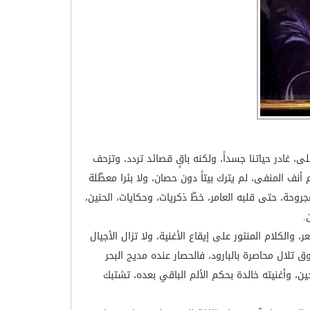
، غادر حياتنا جسداً، ولكنه باقٍ قصائد تردد، وتزحف
نف المنفى، لم يترك بيتاً دون حصان، ولا بئرا معطّلة
جروحة، حتى قلبه العامر، خطّ ذكريات، وحكايات، الحنين،
.
لكلام المنثور على إيقاع الأغنية، ولا تزال الأجيال
ق تلال محاصرة بالبارود، فالحصار عنده مديح البحر
ن، وأغنيته خالدة بحكم الألم الباقي بعده، تشتبك