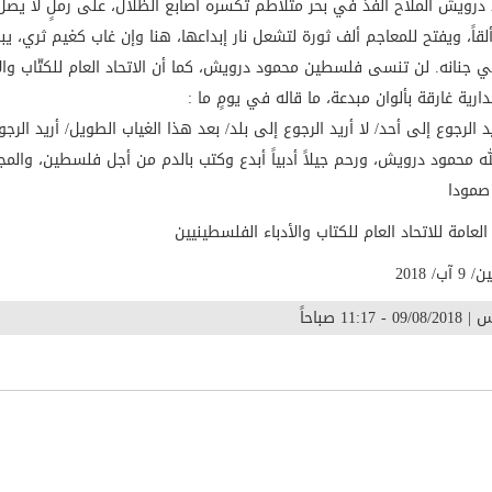
درويش الملاح الفذ في بحر متلاطم تكسره أًصابع الظلال، على رملٍ لا يصل 
 ألقاً، ويفتح للمعاجم ألف ثورة لتشعل نار إبداعها، هنا وإن غاب كغيم ثري، 
 في جنانه. لن تنسى فلسطين محمود درويش، كما أن الاتحاد العام للكتّاب 
رية غارقة بألوان مبدعة، ما قاله في يومٍ ما :
ريد الرجوع إلى أحد/ لا أريد الرجوع إلى بلد/ بعد هذا الغياب الطويل/ أريد 
له محمود درويش، ورحم جيلاً أدبياً أبدع وكتب بالدم من أجل فلسطين، والمج
 صمودا
 العامة للاتحاد العام للكتاب والأدباء الفلسطينيين
ب/ 2018
 - 11:17 صباحاً