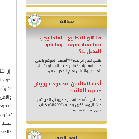
مقالات
ما هو التطبيع... لماذا يجب
مقاومته بقوة... وما هو
البديل...!؟
بقلم: نصار إبراهيم***أهمية الموضوع[هي
ذات المقاربة فكما أوصلتنا المساومة على
إن شاع
المبادئ والتنازل أمام الفكر الديني ...
نحو حل
أدب العائدين: محمود درويش
إلا وأج
«حيرة العائد»
والأمل
د. عادل الأسطةلمحمود درويش الذي تمر،
هذا اليوم، ذكرى وفاته (9/8/2008) كتاب
محمود 
نثري عنوانه «حيرة ...
تذكره، 
لملحه،
والصدى
ألبوم الصور