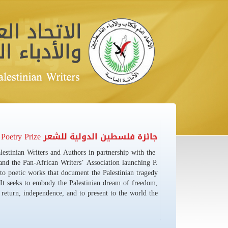
جائزة فلسطين الدولية للشعر Palestine International Poetry Prize
estinian Writers and Authors in partnership with the
and the Pan-African Writers’ Association launching P.
 to poetic works that document the Palestinian tragedy
t. It seeks to embody the Palestinian dream of freedom,
return, independence, and to present to the world the ...