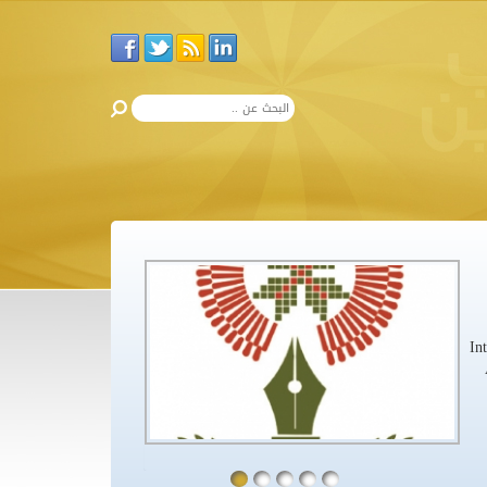
في الذكرى العاشرة لرحيله.. محمود درويش اس
إن شاعر الأرض والإنسان محمود درويش، ابن البروة ، وحليف ال
وتزحف نحو حلمه الأكبر، من مهده إلى لحده، رسم خارطة الو
ولا بئرا معطّلة إلا وأجرى ماءها، ولا سحابة تحرس البرتقال،
ذكريات، وحكايات، الحنين، والأمل، فكان شاعراً غير إعتيادي 