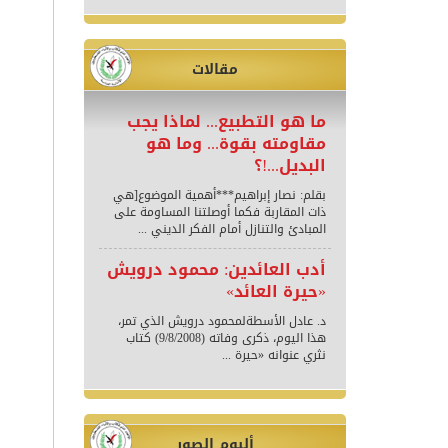
مقالات
ما هو التطبيع... لماذا يجب
مقاومته بقوة... وما هو
البديل...!؟
بقلم: نصار إبراهيم***أهمية الموضوع[هي
ذات المقاربة فكما أوصلتنا المساومة على
المبادئ والتنازل أمام الفكر الديني ...
أدب العائدين: محمود درويش
«حيرة العائد»
د. عادل الأسطةلمحمود درويش الذي تمر،
هذا اليوم، ذكرى وفاته (9/8/2008) كتاب
نثري عنوانه «حيرة ...
ألبوم الصور