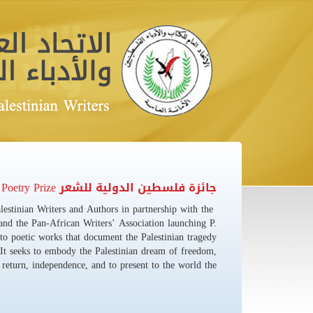
ر Palestine International Poetry Prize
izeLaunched by the General Union of Palestinian Writers and Authors in partn
ociations, the World Poetry Movement, and the Pan-African Writers’ Associat
ry Prize is a creative award dedicated to poetic works that document the Pal
e and legitimacy of the Palestinian right. It seeks to embody the Palestinian d
return, independence, and to present to 